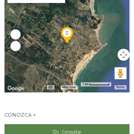
1 km
Map Data
Terms
CONOZCA +
Consultar